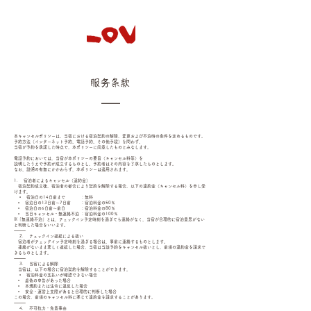
服务条款
本キャンセルポリシーは、当宿における宿泊契約の解除、変更および不泊時の条件を定めるものです。
予約方法（インターネット予約、電話予約、その他手段）を問わず、
当宿が予約を承諾した時点で、本ポリシーに同意したものとみなします。
電話予約においては、当宿が本ポリシーの要旨（キャンセル料等）を
説明したうえで予約が成立するものとし、予約者はその内容を了承したものとします。
なお、説明の有無にかかわらず、本ポリシーは適用されます。
1. 宿泊者によるキャンセル（違約金）
宿泊契約成立後、宿泊者の都合により契約を解除する場合、以下の違約金（キャンセル料）を申し受
けます。
• 宿泊日の14日前まで ：無料
• 宿泊日の13日前～7日前 ：宿泊料金の50％
• 宿泊日の6日前～前日 ：宿泊料金の80％
• 当日キャンセル・無連絡不泊 ：宿泊料金の100％
※「無連絡不泊」とは、チェックイン予定時刻を過ぎても連絡がなく、当宿が合理的に宿泊意思がない
と判断した場合をいいます。
⸻
2. チェックイン遅延による扱い
宿泊者がチェックイン予定時刻を過ぎる場合は、事前に連絡するものとします。
連絡がないまま著しく遅延した場合、当宿は当該予約をキャンセル扱いとし、前項の違約金を請求で
きるものとします。
⸻
3. 当宿による解除
当宿は、以下の場合に宿泊契約を解除することができます。
• 宿泊料金の支払いが確認できない場合
• 虚偽の申告があった場合
• 本規約または法令に違反した場合
• 安全・運営上支障があると合理的に判断した場合
この場合、前項のキャンセル料に準じて違約金を請求することがあります。
⸻
4. 不可抗力・免責事由