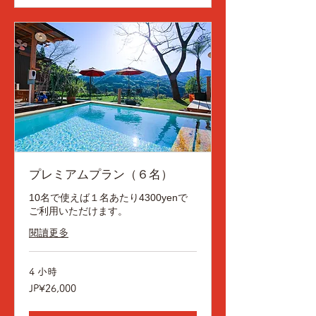
プレミアムプラン（６名）
10名で使えば１名あたり4300yenで
ご利用いただけます。
閱讀更多
4 小時
26,000
JP¥26,000
日
元