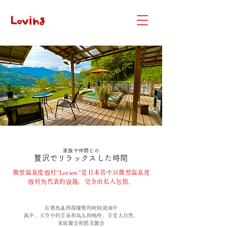
家族や仲間との
贅沢でリラックスした時間
微型温泉度假村“Loview”是日本首个以微型温泉度
假村为代表的设施，完全由私人包租。
在德岛县西部缓慢的时间流淌中
风中、天空中的音乐和鸟儿的鸣叫。享受大自然。
​家庭
聚会和朋友聚会