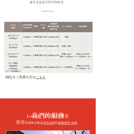
请享受您无可替代的时光。
BBQをご利用の方は
こちら
我們的服務
Loview 可用课程列表
使用
前请务必阅读
使用条款
和
设施
使用/承诺
。