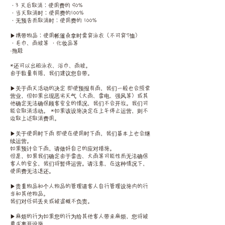
・3 天后取消：使用费的 90%
・当天取消时：使用费的100%
・无预告而取消时：使用费的 100%
▶︎携带物品：使用帐篷桑拿时需穿泳衣（不可穿T恤）
・毛巾、雨披等 ・化妆品等
·拖鞋
*还可以出租泳衣、浴巾、雨披。
由于数量有限，我们建议您自带。
▶︎关于雨天活动的决定 即使预报有雨，我们一般也会照常
营业，但如果出现恶劣天气（大雨、雷电、强风等）或其
他确定无法确保顾客安全的情况，我们不会开放。我们可
能会取消活动。 *如果该设施决定在上午停止运营，则不
收取上述取消费用。
▶︎关于使用时下雨 即使在使用时下雨，我们基本上也会继
续运营。
如果预计会下雨，请做好自己的应对措施。
但是，如果我们确定由于雷击、大雨等可能性而无法确保
客人的安全，我们将暂停运营。请注意，在这种情况下，
使用费无法退还。
▶︎贵重物品和个人物品的管理请客人自行管理设施内的行
李和其他物品。
我们对任何丢失或被盗概不负责。
▶︎麻烦的行为如果您的行为给其他客人带来麻烦，您将被
要求离开设施。