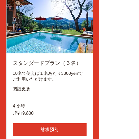
スタンダードプラン（６名）
10名で使えば１名あたり3300yenで
ご利用いただけます。
閱讀更多
4 小時
19,800
JP¥19,800
日
元
請求預訂