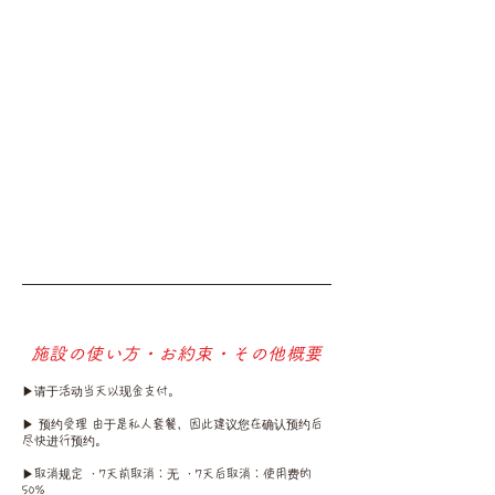
​施設の使い方・お約束・その他概要
▶︎请于活动当天以现金支付。
▶︎ 预约受理 由于是私人套餐，因此建议您在确认预约后
尽快进行预约。
▶︎取消规定 ・7天前取消：无 ・7天后取消：使用费的
50%