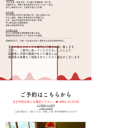
​ 我们店是一栋老民房，所以窗户玻璃很薄，很少见。
为确保安全，携带儿童的乘客仅可坐在 Omoya 3 座位。
座位上铺有防水布。儿童应在座位上吃喝。
关于花园
我们的场所内设有儿童危险区域，例如石墙和水池。
外出入园时，请务必牵着家长的手慢慢行走。
此外，场地内的植物和溪流均由园丁管理。
禁止扰乱砾石或撕毁植物。
请务必阅读使用条款。
关于婴儿食品
您可以为断奶婴儿携带糖果和婴儿食品。
请随时询问我们的工作人员是否可以预热。
┈┈┈┈┈┈┈┈┈┈┈┈┈┈┈┈┈┈┈┈┈┈┈┈┈┈┈┈┈┈┈┈┈
感谢您的合作，让每一位光临本店的人都能在本店度过愉快的时光。
安全の為にスタッフの案内にご協力お願い致します。
万が一、ご案内に添っていただけないことにより
設備等に汚損や破損が生じた場合には
修理等の実費をご相談させていただく
場合がございます。
​ご予約はこちらから
​当日予約は先にお電話ください。☎︎
0883-53-0105
お子様連れのお約束
ご来店のお約束
上記の項目をご一読いただき、同意して頂く事が利用条件となります