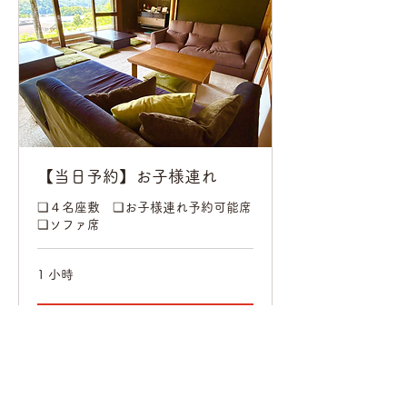
【当日予約】お子様連れ
❏４名座敷 ❏お子様連れ予約可能席
❏ソファ席
1 小時
立即預訂