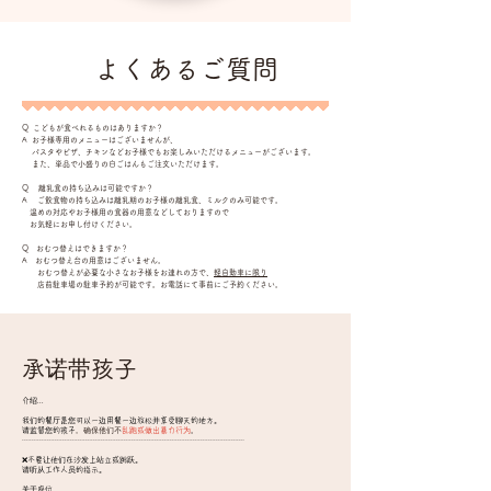
​よくあるご質問
Q こどもが食べれるものはありますか？
A お子様専用のメニューはございませんが、
パスタやピザ、チキンなどお子様でもお楽しみいただけるメニューがございます。
また、単品で小盛りの白ごはんもご注文いただけます。
Q 離乳食の持ち込みは可能ですか？
​A ご飲食物の持ち込みは離乳期のお子様の離乳食、ミルクのみ可能です。
温めの対応やお子様用の食器の用意などしておりますので
​ お気軽にお申し付けください。
Q おむつ替えはできますか？
A おむつ替え台の用意はございません。
おむつ替えが必要な小さなお子様をお連れの方で、
軽自動車に限り
店前駐車場の駐車予約が可能です。お電話にて事前にご予約ください。
承诺带孩子
介绍...
我们的餐厅是您可以一边用餐一边放松并享受聊天的地方。
请监督
您的孩子
，确保他们不
乱跑或做出暴力行为
。
┈┈┈┈┈┈┈┈┈┈┈┈┈┈┈┈┈┈┈┈┈┈┈┈┈┈┈┈┈
❌不要让他们在沙发上站立或跳跃。
请听从工作人员的指示。
关于座位